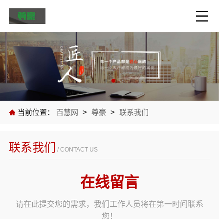
当前位置：
百慧网
>
尊豪
>
联系我们
联系我们
/ CONTACT US
在线留言
请在此提交您的需求，我们工作人员将在第一时间联系
您！