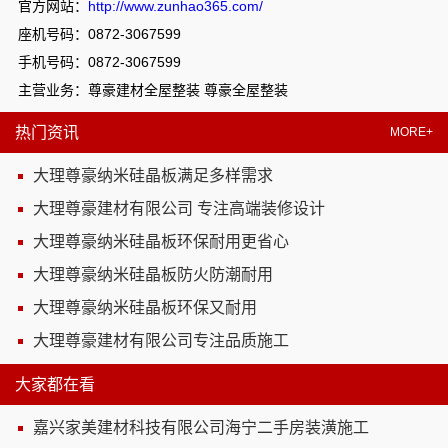
官方网站：
http://www.zunhao365.com/
座机号码：0872-3067599
手机号码：0872-3067599
主营业务：尊豪建材全屋整装 尊豪全屋整装
热门资讯
MORE+
大理尊豪纳米硅晶板满足多样需求
大理尊豪建材有限公司 专注高端装修设计
大理尊豪纳米硅晶板环保耐用更省心
大理尊豪纳米硅晶板防火防潮耐用
大理尊豪纳米硅晶板环保又耐用
大理尊豪建材有限公司专注品质施工
大家都在看
嘉兴家美建材科技有限公司海宁二手房装潢施工